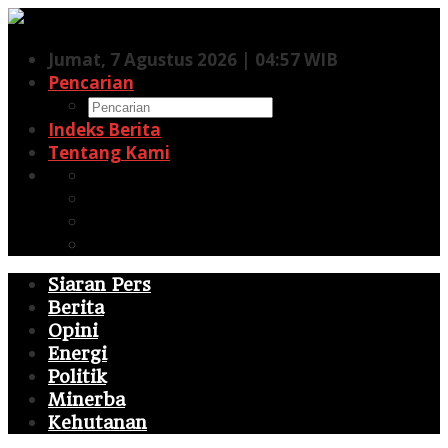
Lewati
ke
Jumat, 7 Agustus 2026 | 04:57 WIB
konten
Pencarian
Indeks Berita
Tentang Kami
Facebook
Twitter
Pinterest
RSS
Siaran Pers
Berita
Opini
Energi
Politik
Minerba
Kehutanan