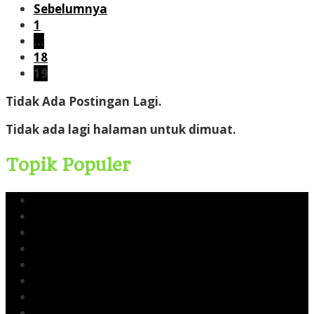
Sebelumnya
1
…
18
19
Tidak Ada Postingan Lagi.
Tidak ada lagi halaman untuk dimuat.
Topik Populer
Yusri Usman
CERI
Cerinews.id
Moch Reza Chalid
Blok Rokan
Tambang Nikel Raja Ampat
Ekspor Pasir Laut
Limbah TTM Blok Rokan