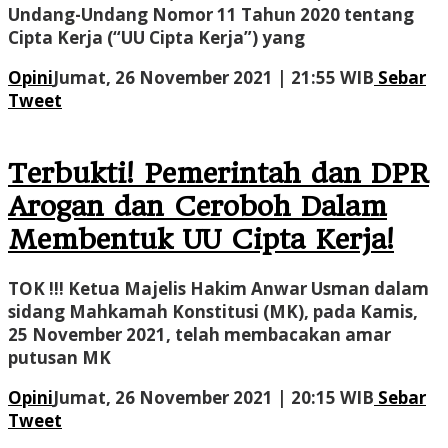
Undang-Undang Nomor 11 Tahun 2020 tentang
Cipta Kerja (“UU Cipta Kerja”) yang
oleh
Opini
Jumat, 26 November 2021 | 21:55 WIB
Sebar
Administ
Tweet
Terbukti! Pemerintah dan DPR
Arogan dan Ceroboh Dalam
Membentuk UU Cipta Kerja!
TOK !!! Ketua Majelis Hakim Anwar Usman dalam
sidang Mahkamah Konstitusi (MK), pada Kamis,
25 November 2021, telah membacakan amar
putusan MK
oleh
Opini
Jumat, 26 November 2021 | 20:15 WIB
Sebar
Administ
Tweet