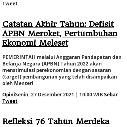
Administrato
Tweet
Catatan Akhir Tahun: Defisit
APBN Meroket, Pertumbuhan
Ekonomi Meleset
PEMERINTAH melalui Anggaran Pendapatan dan
Belanja Negara (APBN) Tahun 2022 akan
menstimulasi perekonomian dengan sasaran
(target) pembangunan yang telah disampaikan
oleh Menteri
oleh
Opini
Senin, 27 Desember 2021 | 10:00 WIB
Sebar
Administr
Tweet
Refleksi 76 Tahun Merdeka