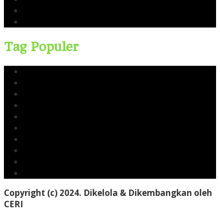
Kingswood Capital Ltd
Bahlil Lahadalia
Tag Populer
Yusri Usman
CERI
Cerinews.id
Moch Reza Chalid
Blok Rokan
Tambang Nikel Raja Ampat
Ekspor Pasir Laut
Limbah TTM Blok Rokan
Kingswood Capital Ltd
Bahlil Lahadalia
Copyright (c) 2024. Dikelola & Dikembangkan oleh
CERI