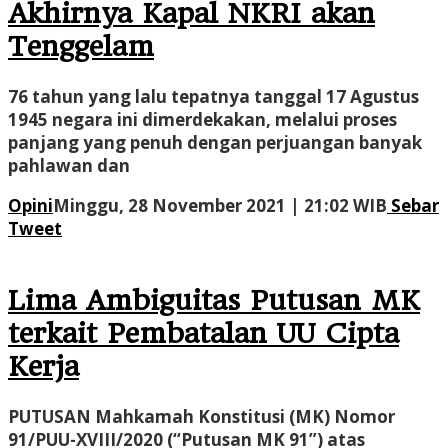
Akhirnya Kapal NKRI akan
Tenggelam
76 tahun yang lalu tepatnya tanggal 17 Agustus
1945 negara ini dimerdekakan, melalui proses
panjang yang penuh dengan perjuangan banyak
pahlawan dan
oleh
Opini
Minggu, 28 November 2021 | 21:02 WIB
Sebar
Admini
Tweet
Lima Ambiguitas Putusan MK
terkait Pembatalan UU Cipta
Kerja
PUTUSAN Mahkamah Konstitusi (MK) Nomor
91/PUU-XVIII/2020 (“Putusan MK 91”) atas