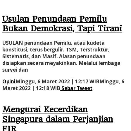
Usulan Penundaan Pemilu
Bukan Demokrasi, Tapi Tirani
USULAN penundaan Pemilu, atau kudeta
konstitusi, terus bergulir. TSM, Terstruktur,
Sistematis, dan Masif. Alasan penundaan
disiapkan secara meyakinkan. Melalui lembaga
survei dan
Opini
Minggu, 6 Maret 2022 | 12:17 WIB
Minggu, 6
oleh
Maret 2022 | 12:18 WIB
Sebar
Tweet
Administrator
Mengurai Kecerdikan
Singapura dalam Perjanjian
FIR