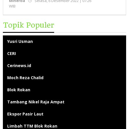
WIB
Minerba
Selasa, 6 Desember 2022 | 07:26
oleh
oleh
WIB
Administrator
Administrator
Topik Populer
Yusri Usman
CERI
Cerinews.id
Moch Reza Chalid
Blok Rokan
Tambang Nikel Raja Ampat
Ekspor Pasir Laut
Limbah TTM Blok Rokan