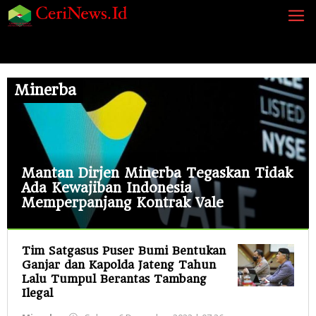
Lewati
ke
konten
Siaran Pers
Berita
Opini
Energi
Galeri
K
Minerba
Mantan Dirjen Minerba Tegaskan Tidak
Ada Kewajiban Indonesia
Memperpanjang Kontrak Vale
Minerba
Minggu,
13
Tim Satgasus Puser Bumi Bentukan
Agustus
Ganjar dan Kapolda Jateng Tahun
2023
Lalu Tumpul Berantas Tambang
|
Ilegal
20:34