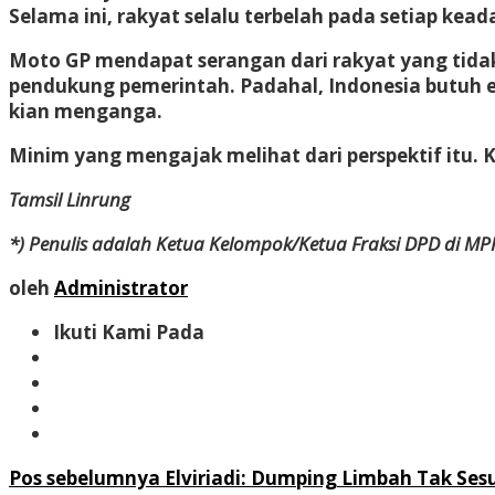
Selama ini, rakyat selalu terbelah pada setiap k
Moto GP mendapat serangan dari rakyat yang tida
pendukung pemerintah. Padahal, Indonesia butuh ev
kian menganga.
Minim yang mengajak melihat dari perspektif itu. K
Tamsil Linrung
*) Penulis adalah Ketua Kelompok/Ketua Fraksi DPD di MP
oleh
Administrator
Ikuti Kami Pada
Navigasi
Pos sebelumnya
Elviriadi: Dumping Limbah Tak S