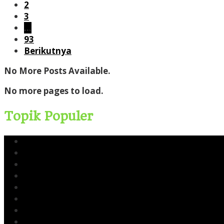
2
3
…
93
Berikutnya
No More Posts Available.
No more pages to load.
Topik Populer
Yusri Usman
CERI
Cerinews.id
Moch Reza Chalid
Blok Rokan
Tambang Nikel Raja Ampat
Ekspor Pasir Laut
Limbah TTM Blok Rokan