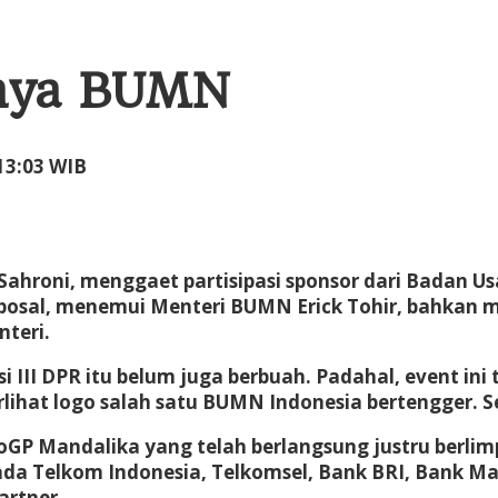
tnya BUMN
oleh
 13:03 WIB
Administrator
Sahroni, menggaet partisipasi sponsor dari Badan 
posal, menemui Menteri BUMN Erick Tohir, bahkan 
teri.
 III DPR itu belum juga berbuah. Padahal, event ini 
ihat logo salah satu BUMN Indonesia bertengger. Set
oGP Mandalika yang telah berlangsung justru berl
 ada Telkom Indonesia, Telkomsel, Bank BRI, Bank Ma
artner.