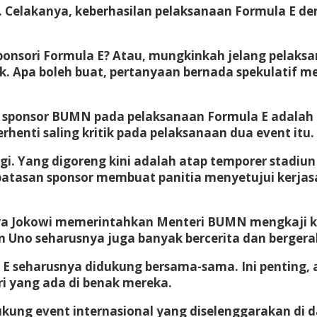
ebut. Celakanya, keberhasilan pelaksanaan Formula E
nsori Formula E? Atau, mungkinkah jelang pelak
k. Apa boleh buat, pertanyaan bernada spekulatif me
sponsor BUMN pada pelaksanaan Formula E adalah im
rhenti saling kritik pada pelaksanaan dua event itu.
lagi. Yang digoreng kini adalah atap temporer stadi
batasan sponsor membuat panitia menyetujui kerjas
hnya Jokowi memerintahkan Menteri BUMN mengkaji 
n Uno seharusnya juga banyak bercerita dan berger
 seharusnya didukung bersama-sama. Ini penting, ag
ri yang ada di benak mereka.
ung event internasional yang diselenggarakan di d