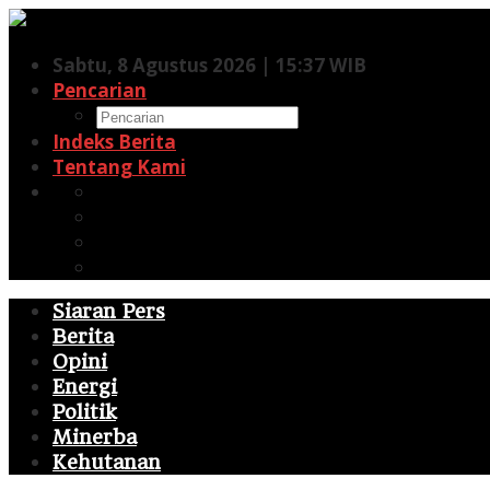
Lewati
ke
Sabtu, 8 Agustus 2026 | 15:37 WIB
konten
Pencarian
Indeks Berita
Tentang Kami
Facebook
Twitter
Pinterest
RSS
Siaran Pers
Berita
Opini
Energi
Politik
Minerba
Kehutanan