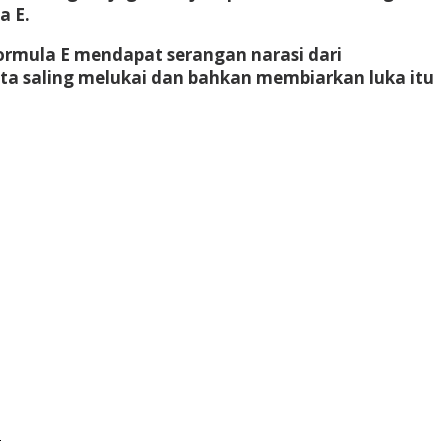
a E.
ormula E mendapat serangan narasi dari
ita saling melukai dan bahkan membiarkan luka itu
a