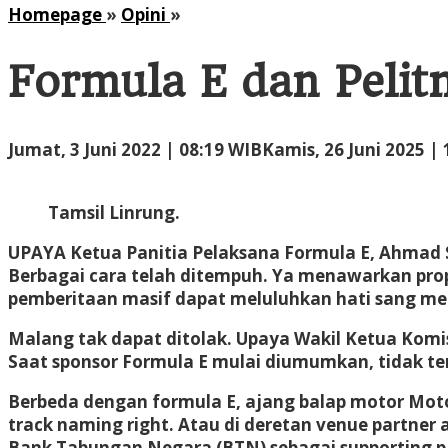
Formula
Homepage
»
Opini
»
E
dan
Formula E dan Peli
Pelitnya
BUMN
Jumat, 3 Juni 2022 | 08:19 WIB
Kamis, 26 Juni 2025 |
Tamsil Linrung.
UPAYA
Ketua Panitia Pelaksana Formula E, Ahmad 
Berbagai cara telah ditempuh. Ya menawarkan pro
pemberitaan masif dapat meluluhkan hati sang men
Malang tak dapat ditolak. Upaya Wakil Ketua Komisi
Saat sponsor Formula E mulai diumumkan, tidak terl
Berbeda dengan formula E, ajang balap motor Mot
track naming right. Atau di deretan venue partner
Bank Tabungan Negara (BTN) sebagai supporting p