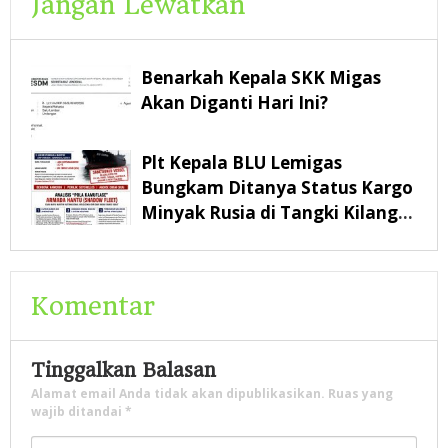
Jangan Lewatkan
Benarkah Kepala SKK Migas
Akan Diganti Hari Ini?
Plt Kepala BLU Lemigas
Bungkam Ditanya Status Kargo
Minyak Rusia di Tangki Kilang
Pertamina Balikpapan
Komentar
Tinggalkan Balasan
Alamat email Anda tidak akan dipublikasikan.
Ruas yang
wajib ditandai
*