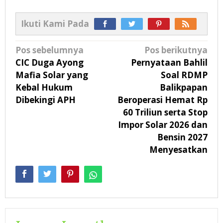
Ikuti Kami Pada
Navigasi
Pos sebelumnya
Pos berikutnya
pos
CIC Duga Ayong
Pernyataan Bahlil
Mafia Solar yang
Soal RDMP
Kebal Hukum
Balikpapan
Dibekingi APH
Beroperasi Hemat Rp
60 Triliun serta Stop
Impor Solar 2026 dan
Bensin 2027
Menyesatkan