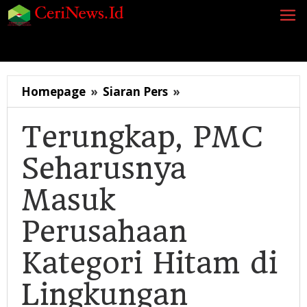
Lewati
ke
konten
Siaran Pers
Berita
Opini
Energi
Galeri
K
Terungkap,
Homepage
»
Siaran Pers
»
PMC
Seharusnya
Terungkap, PMC
Masuk
Seharusnya
Perusahaan
Kategori
Masuk
Hitam
di
Perusahaan
Lingkungan
Pertamina
Kategori Hitam di
Akibat
Fatality
Lingkungan
di