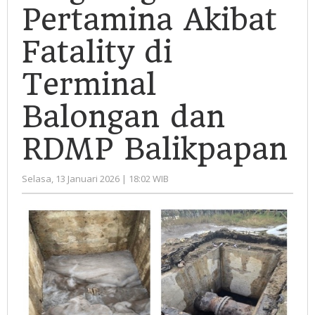
Terminal
Pertamina Akibat
Balongan
dan
Fatality di
RDMP
Terminal
Balikpapan
Balongan dan
RDMP Balikpapan
oleh
Selasa, 13 Januari 2026 | 18:02 WIB
Administrator