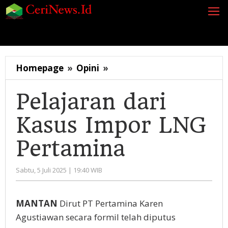
Lewati
ke
konten
Siaran Pers
Berita
Opini
Energi
Galeri
K
Pelajaran
Homepage
»
Opini
»
dari
Kasus
Pelajaran dari
Impor
Kasus Impor LNG
LNG
Pertamina
Pertamina
oleh
Sabtu, 5 Juli 2025 | 19:40 WIB
Administrator
MANTAN
Dirut PT Pertamina Karen
Agustiawan secara formil telah diputus