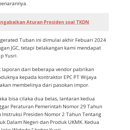
benarannya.
gabaikan Aturan Presiden soal TKDN
gerated Tuban ini dimulai akhir Febuari 2024
ngan JGC, tetapi belakangan kami mendapat
p Yusri.
t laporan dari beberapa vendor pabrikan
oduknya kepada kontraktor EPC PT Wijaya
an akan membelinya dari pasokan impor.
aka bisa cilaka dua belas, lantaran kedua
ggar Peraturan Pemerintah Nomor 29 Tahun
 Instruksi Presiden Nomor 2 Tahun Tentang
duk Dalam Negeri dan Produk UKMK. Kedua
 Joko Widodo,” beber Yusri.