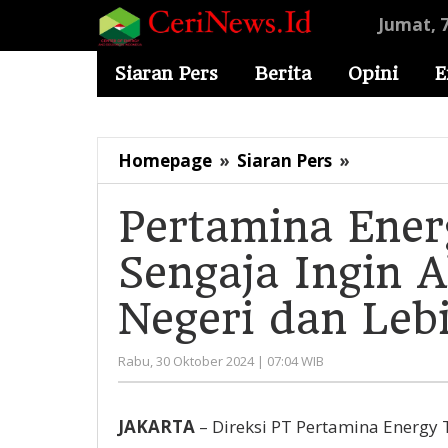
Lewati
Jumat, 
ke
konten
Siaran Pers
Berita
Opini
E
Pertamina
Homepage
»
Siaran Pers
»
Energy
Terminal
Pertamina Ener
Diyakini
Sengaja Ingin 
Sengaja
Ingin
Negeri dan Leb
Abaikan
Produk
Dalam
oleh
Rabu, 30 Oktober 2024 | 07:04 WIB
Administrator
Negeri
dan
JAKARTA
– Direksi PT Pertamina Energy 
Lebih