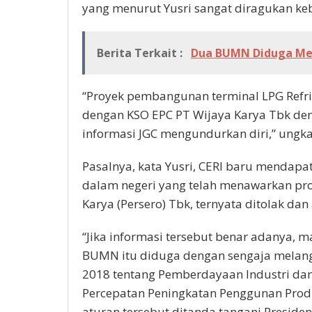
yang menurut Yusri sangat diragukan ke
Berita Terkait :
Dua BUMN Diduga Men
“Proyek pembangunan terminal LPG Refri
dengan KSO EPC PT Wijaya Karya Tbk de
informasi JGC mengundurkan diri,” ungka
Pasalnya, kata Yusri, CERI baru mendapa
dalam negeri yang telah menawarkan pr
Karya (Persero) Tbk, ternyata ditolak d
“Jika informasi tersebut benar adanya, m
BUMN itu diduga dengan sengaja melan
2018 tentang Pemberdayaan Industri dan
Percepatan Peningkatan Penggunan Pro
aturan tersebut ditanda tangani Presiden