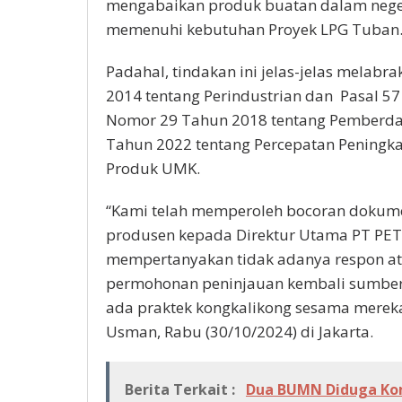
mengabaikan produk buatan dalam neger
Pilih
memenuhi kebutuhan Proyek LPG Tuban
Barang
Impor
Padahal, tindakan ini jelas-jelas mela
2014 tentang Perindustrian dan Pasal 57
Nomor 29 Tahun 2018 tentang Pemberdaya
Tahun 2022 tentang Percepatan Peningk
Produk UMK.
“Kami telah memperoleh bocoran dokumen
produsen kepada Direktur Utama PT PET 
mempertanyakan tidak adanya respon at
permohonan peninjauan kembali sumber 
ada praktek kongkalikong sesama mereka”
Usman, Rabu (30/10/2024) di Jakarta.
Berita Terkait :
Dua BUMN Diduga Ko