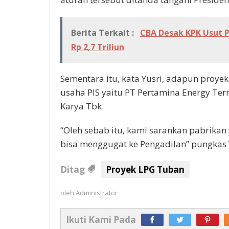
Berita Terkait :
CBA Desak KPK Usut P
Rp 2,7 Triliun
Sementara itu, kata Yusri, adapun proye
usaha PIS yaitu PT Pertamina Energy Ter
Karya Tbk.
“Oleh sebab itu, kami sarankan pabrikan
bisa menggugat ke Pengadilan” pungkas Y
Ditag
Proyek LPG Tuban
oleh
Administrator
Ikuti Kami Pada