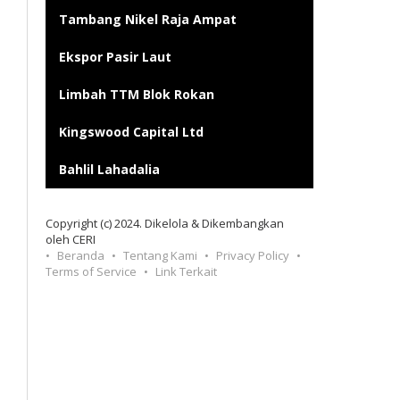
Tambang Nikel Raja Ampat
Ekspor Pasir Laut
Limbah TTM Blok Rokan
Kingswood Capital Ltd
Bahlil Lahadalia
Copyright (c) 2024. Dikelola & Dikembangkan
oleh CERI
Beranda
Tentang Kami
Privacy Policy
Terms of Service
Link Terkait