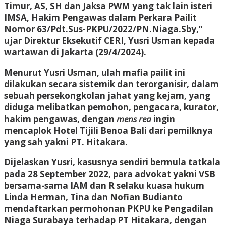
Timur, AS, SH dan Jaksa PWM yang tak lain isteri
IMSA, Hakim Pengawas dalam Perkara Pailit
Nomor 63/Pdt.Sus-PKPU/2022/PN.Niaga.Sby,”
ujar Direktur Eksekutif CERI, Yusri Usman kepada
wartawan di Jakarta (29/4/2024).
Menurut Yusri Usman, ulah mafia pailit ini
dilakukan secara sistemik dan terorganisir, dalam
sebuah persekongkolan jahat yang kejam, yang
diduga melibatkan pemohon, pengacara, kurator,
hakim pengawas, dengan
mens rea
ingin
mencaplok Hotel Tijili Benoa Bali dari pemilknya
yang sah yakni PT. Hitakara.
Dijelaskan Yusri, kasusnya sendiri bermula tatkala
pada 28 September 2022, para advokat yakni VSB
bersama-sama IAM dan R selaku kuasa hukum
Linda Herman, Tina dan Nofian Budianto
mendaftarkan permohonan PKPU ke Pengadilan
Niaga Surabaya terhadap PT Hitakara, dengan