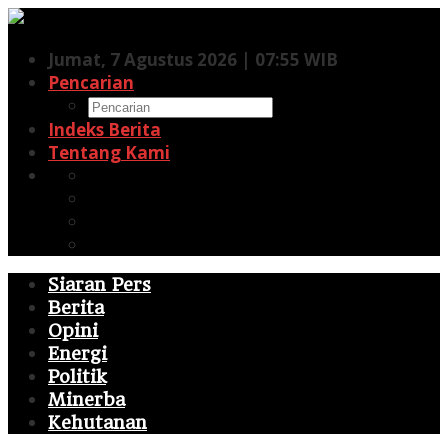
Lewati
ke
Jumat, 7 Agustus 2026 | 07:55 WIB
konten
Pencarian
Indeks Berita
Tentang Kami
Facebook
Twitter
Pinterest
RSS
Siaran Pers
Berita
Opini
Energi
Politik
Minerba
Kehutanan