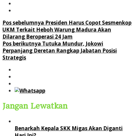
Navigasi
Pos sebelumnya
Presiden Harus Copot Sesmenkop
UKM Terkait Heboh Warung Madura Akan
pos
Dilarang Beroperasi 24 Jam
Pos berikutnya
Tutuka Mundur, Jokowi
Perpanjang Deretan Rangkap Jabatan Posisi
Strategis
Jangan Lewatkan
Benarkah Kepala SKK Migas Akan Diganti
Hari Ini?