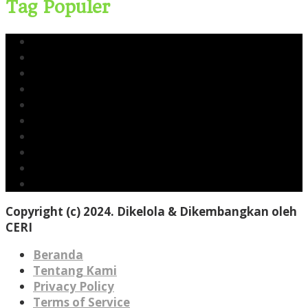
Tag Populer
Yusri Usman
CERI
Cerinews.id
Moch Reza Chalid
Blok Rokan
Tambang Nikel Raja Ampat
Ekspor Pasir Laut
Limbah TTM Blok Rokan
Kingswood Capital Ltd
Bahlil Lahadalia
Copyright (c) 2024. Dikelola & Dikembangkan oleh
CERI
Beranda
Tentang Kami
Privacy Policy
Terms of Service