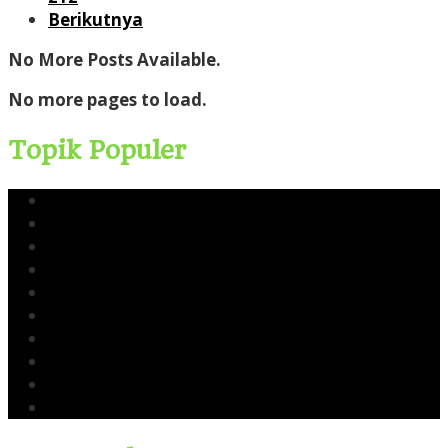
Berikutnya
No More Posts Available.
No more pages to load.
Topik Populer
Yusri Usman
CERI
Cerinews.id
Moch Reza Chalid
Blok Rokan
Tambang Nikel Raja Ampat
Ekspor Pasir Laut
Limbah TTM Blok Rokan
Kingswood Capital Ltd
Bahlil Lahadalia