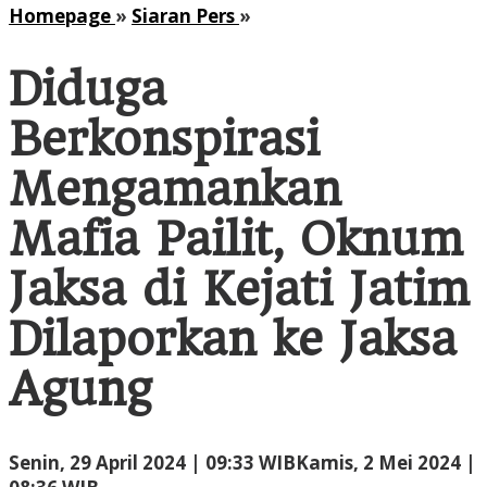
Diduga
Homepage
»
Siaran Pers
»
Berkonspirasi
Mengamankan
Diduga
Mafia
Pailit,
Berkonspirasi
Oknum
Jaksa
Mengamankan
di
Kejati
Mafia Pailit, Oknum
Jatim
Dilaporkan
Jaksa di Kejati Jatim
ke
Jaksa
Dilaporkan ke Jaksa
Agung
Agung
Senin, 29 April 2024 | 09:33 WIB
Kamis, 2 Mei 2024 |
oleh