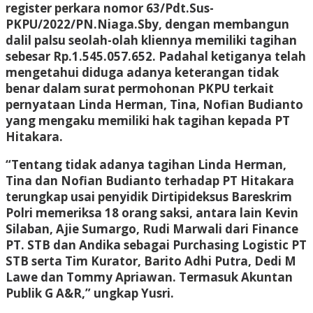
register perkara nomor 63/Pdt.Sus-
PKPU/2022/PN.Niaga.Sby, dengan membangun
dalil palsu seolah-olah kliennya memiliki tagihan
sebesar Rp.1.545.057.652. Padahal ketiganya telah
mengetahui diduga adanya keterangan tidak
benar dalam surat permohonan PKPU terkait
pernyataan Linda Herman, Tina, Nofian Budianto
yang mengaku memiliki hak tagihan kepada PT
Hitakara.
“Tentang tidak adanya tagihan Linda Herman,
Tina dan Nofian Budianto terhadap PT Hitakara
terungkap usai penyidik Dirtipideksus Bareskrim
Polri memeriksa 18 orang saksi, antara lain Kevin
Silaban, Ajie Sumargo, Rudi Marwali dari Finance
PT. STB dan Andika sebagai Purchasing Logistic PT
STB serta Tim Kurator, Barito Adhi Putra, Dedi M
Lawe dan Tommy Apriawan. Termasuk Akuntan
Publik G A&R,” ungkap Yusri.