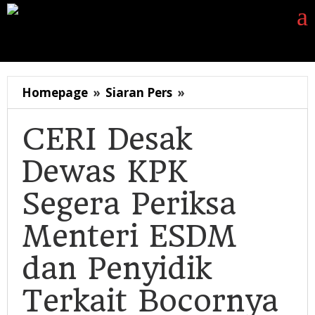
Lewati
ke
konten
Siaran Pers
Berita
Opini
Energi
Galeri
K
CERI
Homepage
»
Siaran Pers
»
Desak
Dewas
CERI Desak
KPK
Dewas KPK
Segera
Periksa
Segera Periksa
Menteri
ESDM
Menteri ESDM
dan
Penyidik
dan Penyidik
Terkait
Bocornya
Terkait Bocornya
Dokumen