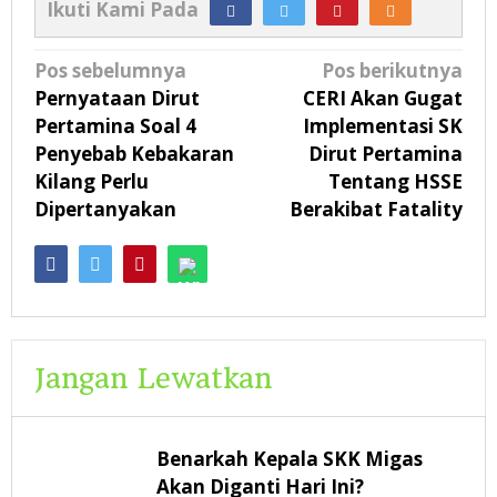
Ikuti Kami Pada
Navigasi
Pos sebelumnya
Pos berikutnya
pos
Pernyataan Dirut
CERI Akan Gugat
Pertamina Soal 4
Implementasi SK
Penyebab Kebakaran
Dirut Pertamina
Kilang Perlu
Tentang HSSE
Dipertanyakan
Berakibat Fatality
Jangan Lewatkan
Benarkah Kepala SKK Migas
Akan Diganti Hari Ini?