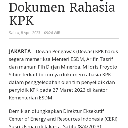
Rahasia
Dokumen Rahasia
KPK
KPK
oleh
Sabtu, 8 April 2023 | 09:26 WIB
Administrator
JAKARTA
– Dewan Pengawas (Dewas) KPK harus
segera memeriksa Menteri ESDM, Arifin Tasrif
dan mantan Plh Dirjen Minerba, M Idris Froyoto
Sihite terkait bocornya dokumen rahasia KPK
dalam penggeledahan oleh tim penyelidik dan
penyidik KPK pada 27 Maret 2023 di kantor
Kementerian ESDM.
Demikian diungkapkan Direktur Eksekutif
Center of Energy and Resources Indonesia (CERI),
Yusri Usman di Jakarta, Sabtu (8/4/2023).