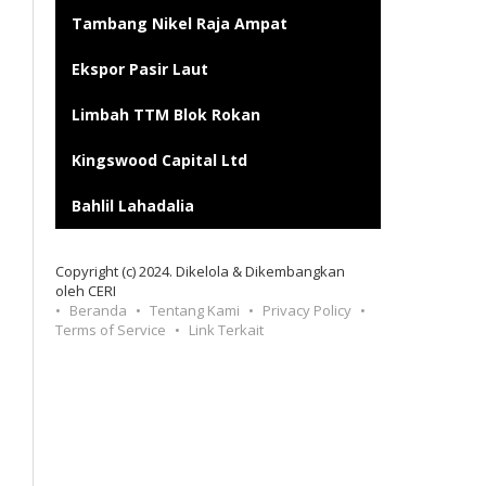
Tambang Nikel Raja Ampat
Ekspor Pasir Laut
Limbah TTM Blok Rokan
Kingswood Capital Ltd
Bahlil Lahadalia
Copyright (c) 2024. Dikelola & Dikembangkan
oleh CERI
Beranda
Tentang Kami
Privacy Policy
Terms of Service
Link Terkait