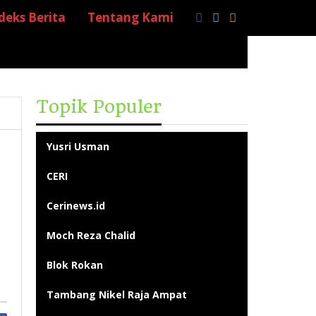
deks Berita
Tentang Kami
Topik Populer
Yusri Usman
CERI
Cerinews.id
Moch Reza Chalid
Blok Rokan
Tambang Nikel Raja Ampat