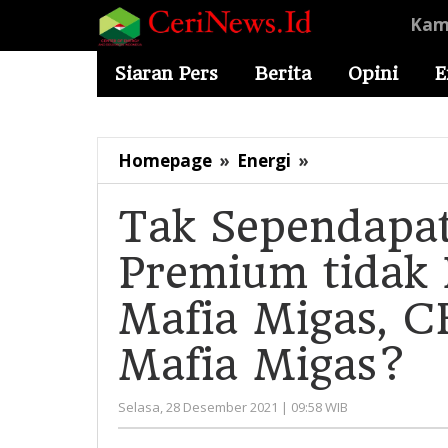
Lewati
Kami
ke
konten
Siaran Pers
Berita
Opini
E
Tak
Homepage
»
Energi
»
Sependapat
dengan
Tak Sependapa
Dugaan
Premium tidak 
Premium
tidak
Mafia Migas, C
Bisa
Dihapus
Mafia Migas?
karena
Mafia
oleh
Selasa, 28 Desember 2021 | 09:58 WIB
Migas,
Administrato
CERI: