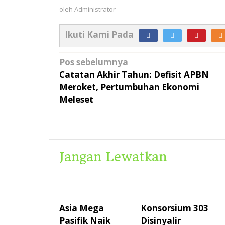
oleh
Administrator
Ikuti Kami Pada
Navigasi
Pos sebelumnya
pos
Catatan Akhir Tahun: Defisit APBN
Meroket, Pertumbuhan Ekonomi
Meleset
Jangan Lewatkan
Asia Mega
Konsorsium 303
Pasifik Naik
Disinyalir