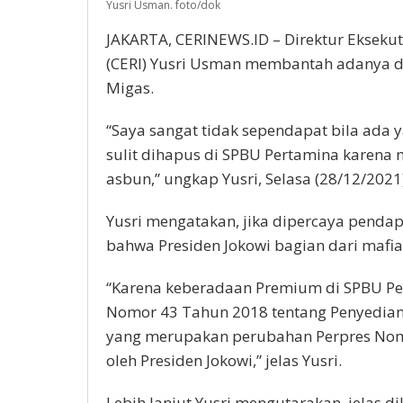
Yusri Usman. foto/dok
Apa
Presiden
JAKARTA, CERINEWS.ID – Direktur Eksekuti
Mafia
(CERI) Yusri Usman membantah adanya d
Migas?
Migas.
“Saya sangat tidak sependapat bila ada
sulit dihapus di SPBU Pertamina karena m
asbun,” ungkap Yusri, Selasa (28/12/2021)
Yusri mengatakan, jika dipercaya penda
bahwa Presiden Jokowi bagian dari mafia
“Karena keberadaan Premium di SPBU Pe
Nomor 43 Tahun 2018 tentang Penyedian,
yang merupakan perubahan Perpres Nom
oleh Presiden Jokowi,” jelas Yusri.
Lebih lanjut Yusri mengutarakan, jelas 