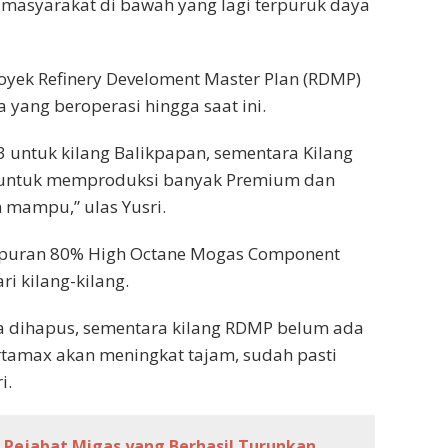
 masyarakat di bawah yang lagi terpuruk daya
royek Refinery Develoment Master Plan (RDMP)
 yang beroperasi hingga saat ini.
3 untuk kilang Balikpapan, sementara Kilang
 untuk memproduksi banyak Premium dan
 mampu,” ulas Yusri.
mpuran 80% High Octane Mogas Component
i kilang-kilang.
era dihapus, sementara kilang RDMP belum ada
rtamax akan meningkat tajam, sudah pasti
i.
ja Pejabat Migas yang Berhasil Turunkan