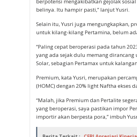
berpotensi mengakibatkan gejolak sosial
belinya. Itu hampir pasti,” lanjut Yusri.
Selain itu, Yusri juga mengungkapkan, p
untuk kilang-kilang Pertamina, belum ada
“Paling cepat beroperasi pada tahun 202
yang ada sejak dulu memang dirancang
Solar, sebagian Pertamax untuk kalangan
Premium, kata Yusri, merupakan perca
(HOMC) dengan 20% light Naftha ekses dar
“Malah, jika Premium dan Pertalite seg
yang beroperasi, saya pastikan impor Pe
importir akan berpesta pora,” imbuh Yusr
Berita Terkait :
CERI Apresiasi Kiner