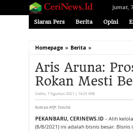
Lewati
Jumat, 
ke
konten
Siaran Pers
Berita
Opini
E
Aris
Homepage
»
Berita
»
Aruna:
Proses
Aris Aruna: Pro
Alih
Rokan Mesti Be
Kelola
Blok
Rokan
oleh
Sabtu, 7 Agustus 2021 | 14:25 WIB
Mesti
Administrator
Benar
Ilustrasi APJP. foto/ist
dan
PEKANBARU, CERINEWS.ID
– Alih kelo
Terukur
(8/8/2021) ini adalah bisnis besar. Bisni