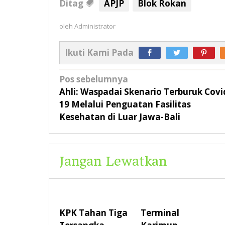
Ditag
APJP
Blok Rokan
oleh
Administrator
Ikuti Kami Pada
Navigasi
Pos sebelumnya
pos
Ahli: Waspadai Skenario Terburuk Covi
19 Melalui Penguatan Fasilitas
Kesehatan di Luar Jawa-Bali
Jangan Lewatkan
KPK Tahan Tiga
Terminal