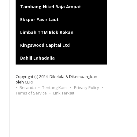
Tambang Nikel Raja Ampat
Ekspor Pasir Laut
Limbah TTM Blok Rokan
Kingswood Capital Ltd
Bahlil Lahadalia
Copyright (c) 2024. Dikelola & Dikembangkan
oleh CERI
Beranda
Tentang Kami
Privacy Policy
Terms of Service
Link Terkait