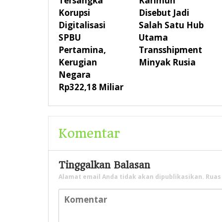
Tersangka
Karimun
Korupsi
Disebut Jadi
Digitalisasi
Salah Satu Hub
SPBU
Utama
Pertamina,
Transshipment
Kerugian
Minyak Rusia
Negara
Rp322,18 Miliar
Komentar
Tinggalkan Balasan
Alamat email Anda tidak akan dipublikasikan.
Ruas