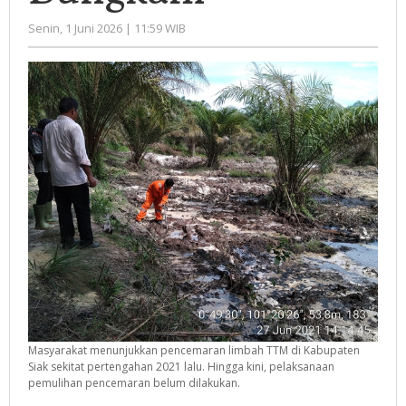
oleh
Senin, 1 Juni 2026 | 11:59 WIB
Administrator
Masyarakat menunjukkan pencemaran limbah TTM di Kabupaten
Siak sekitat pertengahan 2021 lalu. Hingga kini, pelaksanaan
pemulihan pencemaran belum dilakukan.