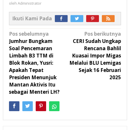
oleh
Administrator
Ikuti Kami Pada
Navigasi
Pos sebelumnya
Pos berikutnya
pos
Jumhur Bungkam
CERI Sudah Ungkap
Soal Pencemaran
Rencana Bahlil
Limbah B3 TTM di
Kuasai Impor Migas
Blok Rokan, Yusri:
Melalui BLU Lemigas
Apakah Tepat
Sejak 16 Februari
Presiden Menunjuk
2025
Mantan Aktivis Itu
sebagai Menteri LH?