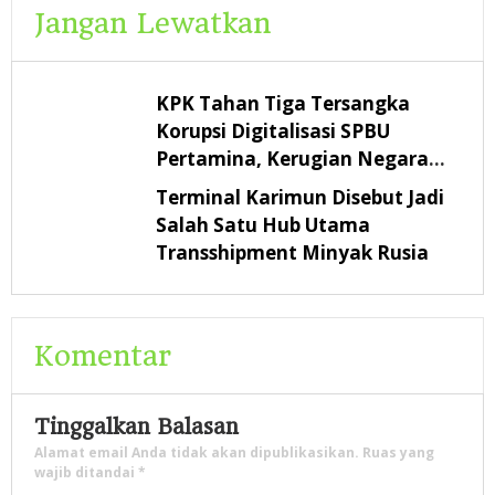
Jangan Lewatkan
KPK Tahan Tiga Tersangka
Korupsi Digitalisasi SPBU
Pertamina, Kerugian Negara
Rp322,18 Miliar
Terminal Karimun Disebut Jadi
Salah Satu Hub Utama
Transshipment Minyak Rusia
Komentar
Tinggalkan Balasan
Alamat email Anda tidak akan dipublikasikan.
Ruas yang
wajib ditandai
*