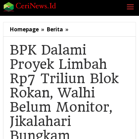
Lewati
ke
konten
BPK
Homepage
»
Berita
»
Dalami
Proyek
BPK Dalami
Limbah
Proyek Limbah
Rp7
Triliun
Rp7 Triliun Blok
Blok
Rokan,
Rokan, Walhi
Walhi
Belum
Belum Monitor,
Monitor,
Jikalahari
Jikalahari
Bungkam
Bungkam