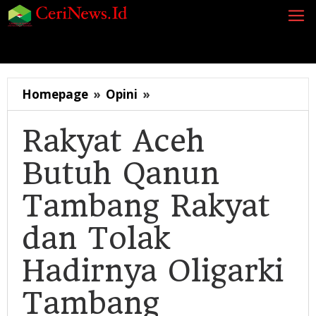
Lewati
ke
konten
Siaran Pers
Berita
Opini
Energi
Galeri
K
Rakyat
Homepage
»
Opini
»
Aceh
Butuh
Rakyat Aceh
Qanun
Butuh Qanun
Tambang
Rakyat
Tambang Rakyat
dan
Tolak
dan Tolak
Hadirnya
Oligarki
Hadirnya Oligarki
Tambang
Tambang