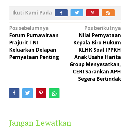
Ikuti Kami Pada
Navigasi
Pos sebelumnya
Pos berikutnya
pos
Forum Purnawiraan
Nilai Pernyataan
Prajurit TNI
Kepala Biro Hukum
Keluarkan Delapan
KLHK Soal IPPKH
Pernyataan Penting
Anak Usaha Harita
Group Menyesatkan,
CERI Sarankan APH
Segera Bertindak
Jangan Lewatkan