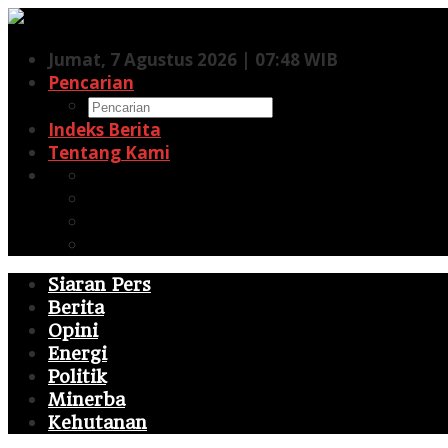
Lewati
ke
Jumat, 7 Agustus 2026 | 07:48 WIB
konten
Pencarian
Indeks Berita
Tentang Kami
Facebook
Twitter
Pinterest
RSS
Siaran Pers
Berita
Opini
Energi
Politik
Minerba
Kehutanan