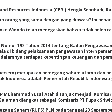
nd Resources Indonesia (CERI) Hengki Seprihadi, Ra
orang yang sama dengan yang diawasi? Ini benar-b
 Joko Widodo telah menegaskan bahwa tidak boleh ra
n Nomor 192 Tahun 2014 tentang Badan Pengawasa
 di bidang pelaksanaan pengawasan intern pemerin
didalamnya terdapat kepentingan keuangan dan pem
 (persero) merupakan pemegang saham utama dan pen
puk Indonesia adalah Pemerintah Republik Indonesia
KP Muhammad Yusuf Ateh ditunjuk menjadi Komisaris
ly Salamah diangkat sebagai Komisaris PT Pupuk Sriw
megang Saham (RUPS) PLN pada tanggal 23 Septemb