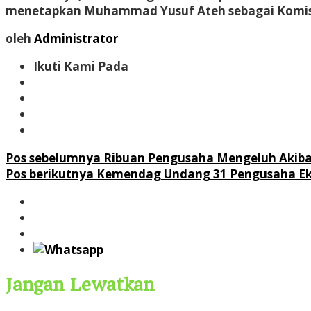
menetapkan Muhammad Yusuf Ateh sebagai Komisa
oleh
Administrator
Ikuti Kami Pada
Navigasi
Pos sebelumnya
Ribuan Pengusaha Mengeluh Akibat
Pos berikutnya
Kemendag Undang 31 Pengusaha Ekspo
pos
Jangan Lewatkan