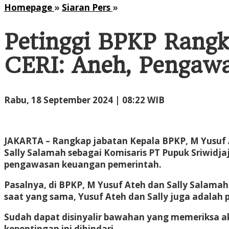
Petinggi
Homepage
»
Siaran Pers
»
BPKP
Rangkap
Petinggi BPKP Rangk
Jabatan
sebagai
CERI: Aneh, Pengaw
Komisaris
BUMN,
CERI:
oleh
Rabu, 18 September 2024 | 08:22 WIB
Aneh,
Administrator
Pengawas
dan
Yang
JAKARTA
– Rangkap jabatan Kepala BPKP, M Yusuf 
Diawasi
Sally Salamah sebagai Komisaris PT Pupuk Sriwidja
Orangnya
pengawasan keuangan pemerintah.
Sama
Pasalnya, di BPKP, M Yusuf Ateh dan Sally Salama
saat yang sama, Yusuf Ateh dan Sally juga adalah 
Sudah dapat disinyalir bawahan yang memeriksa ak
kepentingan ini dihindari.