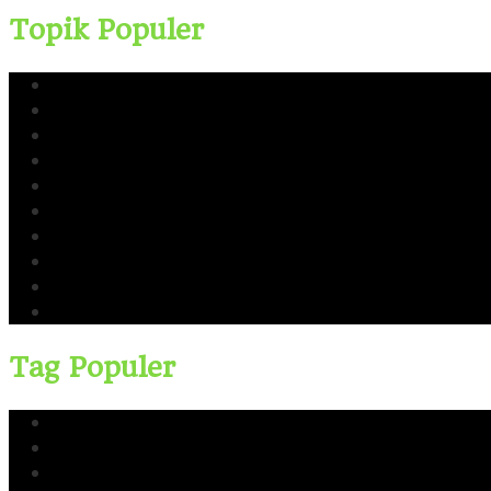
Topik Populer
Yusri Usman
CERI
Cerinews.id
Moch Reza Chalid
Blok Rokan
Tambang Nikel Raja Ampat
Ekspor Pasir Laut
Limbah TTM Blok Rokan
Kingswood Capital Ltd
Bahlil Lahadalia
Tag Populer
Yusri Usman
CERI
Cerinews.id