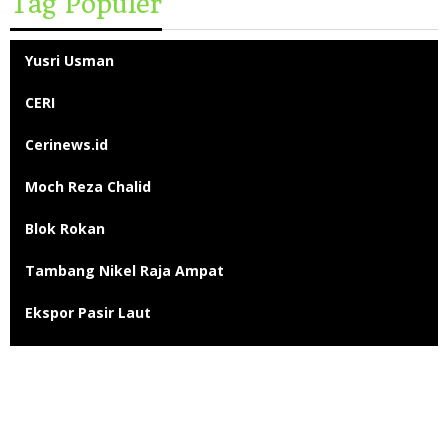
Tag Populer
Yusri Usman
CERI
Cerinews.id
Moch Reza Chalid
Blok Rokan
Tambang Nikel Raja Ampat
Ekspor Pasir Laut
Limbah TTM Blok Rokan
Kingswood Capital Ltd
Bahlil Lahadalia