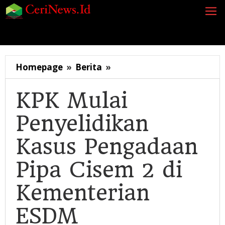
Lewati
ke
konten
Siaran Pers
Berita
Opini
Energi
Galeri
K
KPK
Homepage
»
Berita
»
Mulai
Penyelidikan
KPK Mulai
Kasus
Penyelidikan
Pengadaan
Pipa
Kasus Pengadaan
Cisem
2
Pipa Cisem 2 di
di
Kementerian
Kementerian
ESDM
ESDM