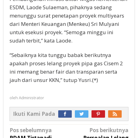
ESDM, Laode Sulaeman, pihaknya sedang
menunggu surat penetapan proyek multiyears
dari Menteri Keuangan (Menkeu) Sri Mulyani
untuk esekusi proyek. “Semoga minggu ini
sudah terbit,” kata Laode.
“Sebaiknya kita tunggu babak berikutnya
apakah proses lelang proyek pipa gas Cisem 2
ini memang benar fair dan transparan serta
jauh dari unsur KKN,” tutup Yusri.(*)
oleh
Administrator
Ikuti Kami Pada
Navigasi
Pos sebelumnya
Pos berikutnya
PDAM Tirtanadi
Persoalan Lelang