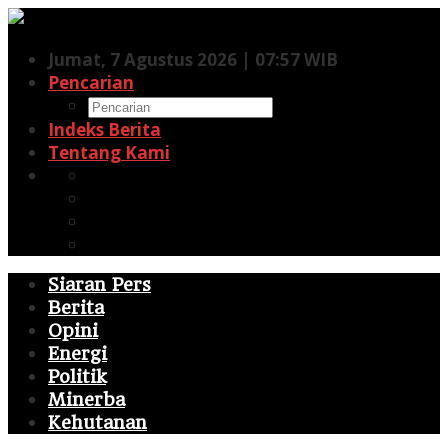
Lewati
ke
Jumat, 7 Agustus 2026 | 07:57 WIB
konten
Pencarian
Indeks Berita
Tentang Kami
Facebook
Twitter
Pinterest
RSS
Siaran Pers
Berita
Opini
Energi
Politik
Minerba
Kehutanan