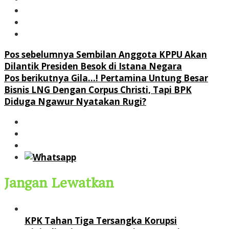
Navigasi
Pos sebelumnya
Sembilan Anggota KPPU Akan
Dilantik Presiden Besok di Istana Negara
pos
Pos berikutnya
Gila…! Pertamina Untung Besar
Bisnis LNG Dengan Corpus Christi, Tapi BPK
Diduga Ngawur Nyatakan Rugi?
Jangan Lewatkan
KPK Tahan Tiga Tersangka Korupsi