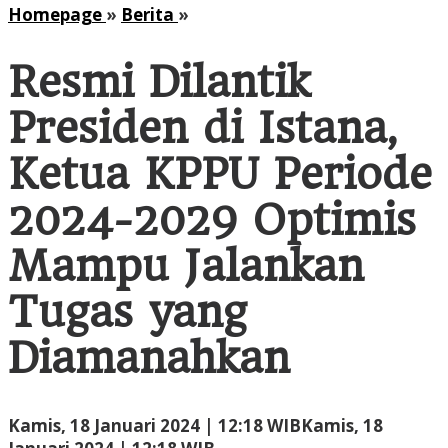
Resmi
Homepage
»
Berita
»
Dilantik
Presiden
Resmi Dilantik
di
Istana,
Presiden di Istana,
Ketua
KPPU
Ketua KPPU Periode
Periode
2024-
2024-2029 Optimis
2029
Optimis
Mampu Jalankan
Mampu
Jalankan
Tugas yang
Tugas
yang
Diamanahkan
Diamanahkan
Kamis, 18 Januari 2024 | 12:18 WIB
Kamis, 18
oleh