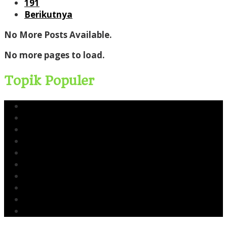
191
Berikutnya
No More Posts Available.
No more pages to load.
Topik Populer
Yusri Usman
CERI
Cerinews.id
Moch Reza Chalid
Blok Rokan
Tambang Nikel Raja Ampat
Ekspor Pasir Laut
Limbah TTM Blok Rokan
Kingswood Capital Ltd
Bahlil Lahadalia