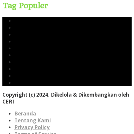
Tag Populer
Yusri Usman
CERI
Cerinews.id
Moch Reza Chalid
Blok Rokan
Tambang Nikel Raja Ampat
Ekspor Pasir Laut
Limbah TTM Blok Rokan
Kingswood Capital Ltd
Bahlil Lahadalia
Copyright (c) 2024. Dikelola & Dikembangkan oleh
CERI
Beranda
Tentang Kami
Privacy Policy