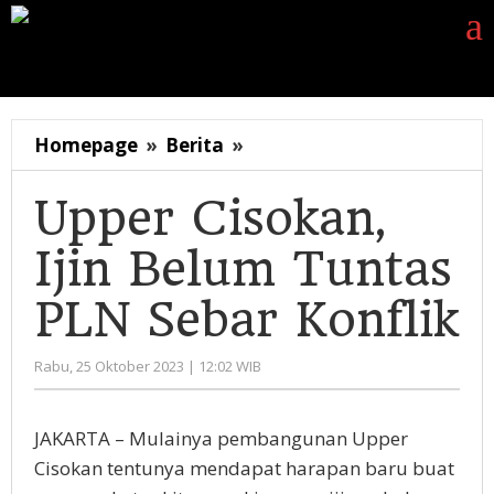
Lewati
ke
konten
Siaran Pers
Berita
Opini
Energi
Galeri
K
Upper
Homepage
»
Berita
»
Cisokan,
Ijin
Upper Cisokan,
Belum
Ijin Belum Tuntas
Tuntas
PLN
PLN Sebar Konflik
Sebar
Konflik
oleh
Rabu, 25 Oktober 2023 | 12:02 WIB
Administrator
JAKARTA – Mulainya pembangunan Upper
Cisokan tentunya mendapat harapan baru buat