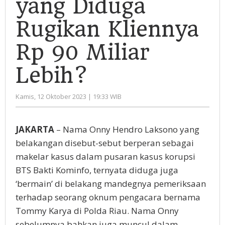
yang Diduga
Rugikan
Kliennya
Rugikan Kliennya
Rp
90
Rp 90 Miliar
Miliar
Lebih?
Lebih?
oleh
Kamis, 12 Oktober 2023 | 19:33 WIB
Administrator
JAKARTA
– Nama Onny Hendro Laksono yang
belakangan disebut-sebut berperan sebagai
makelar kasus dalam pusaran kasus korupsi
BTS Bakti Kominfo, ternyata diduga juga
‘bermain’ di belakang mandegnya pemeriksaan
terhadap seorang oknum pengacara bernama
Tommy Karya di Polda Riau. Nama Onny
sebelumnya bahkan juga muncul dalam