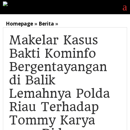
Lewati
ke
konten
Makelar
Homepage
»
Berita
»
Kasus
Makelar Kasus
Bakti
Kominfo
Bakti Kominfo
Bergentayangan
di
Bergentayangan
Balik
Lemahnya
di Balik
Polda
Riau
Lemahnya Polda
Terhadap
Riau Terhadap
Tommy
Karya
Tommy Karya
yang
Diduga