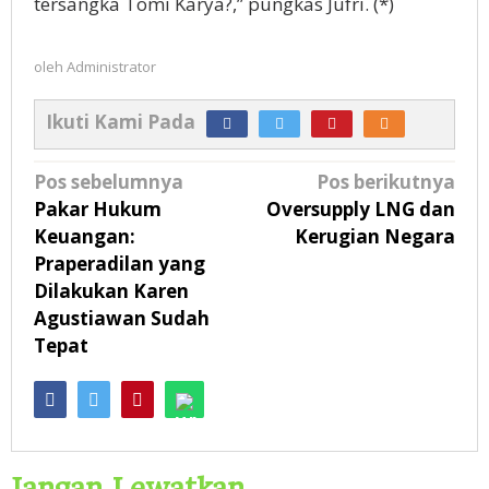
tersangka Tomi Karya?,” pungkas Jufri. (*)
oleh
Administrator
Ikuti Kami Pada
Navigasi
Pos sebelumnya
Pos berikutnya
pos
Pakar Hukum
Oversupply LNG dan
Keuangan:
Kerugian Negara
Praperadilan yang
Dilakukan Karen
Agustiawan Sudah
Tepat
Jangan Lewatkan