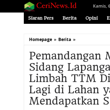
Lewati
Kamis, 
ke
konten
Siaran Pers
Berita
Opini
E
Pemandangan
Homepage
»
Berita
»
Mencengangka
di
Pemandangan M
Sidang
Sidang Lapanga
Lapangan
Gugatan
Limbah TTM D
LPPHI,
Limbah
Lagi di Lahan 
TTM
Ditemukan
Mendapatkan S
Muncul
Lagi