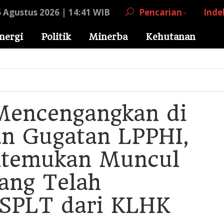
6 Agustus 2026 | 14:41 WIB
Pencarian
Inde
nergi
Politik
Minerba
Kehutanan
n
encengangkan di
n Gugatan LPPHI,
itemukan Muncul
yang Telah
SPLT dari KLHK