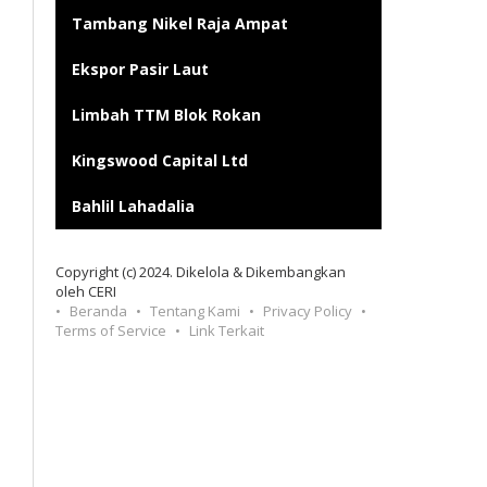
Tambang Nikel Raja Ampat
Ekspor Pasir Laut
Limbah TTM Blok Rokan
Kingswood Capital Ltd
Bahlil Lahadalia
Copyright (c) 2024. Dikelola & Dikembangkan
oleh CERI
Beranda
Tentang Kami
Privacy Policy
Terms of Service
Link Terkait