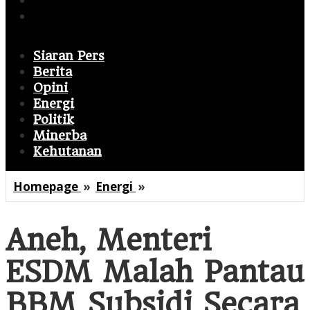
Minerba
Politik
Siaran Pers
Berita
Opini
Energi
Politik
Minerba
Kehutanan
Aneh,
Homepage
»
Energi
»
Menteri
ESDM
Aneh, Menteri
Malah
Pantau
ESDM Malah Pantau
BBM
Subsidi
BBM Subsidi Secara
Secara