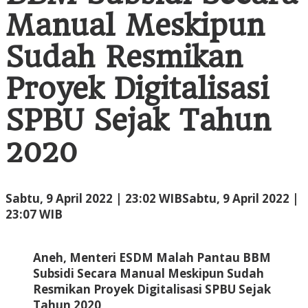
Manual
Manual Meskipun
Meskipun
Sudah
Sudah Resmikan
Resmikan
Proyek
Proyek Digitalisasi
Digitalisasi
SPBU
SPBU Sejak Tahun
Sejak
Tahun
2020
2020
Sabtu, 9 April 2022 | 23:02 WIB
Sabtu, 9 April 2022 |
oleh
23:07 WIB
Administrator
Aneh, Menteri ESDM Malah Pantau BBM
Subsidi Secara Manual Meskipun Sudah
Resmikan Proyek Digitalisasi SPBU Sejak
Tahun 2020