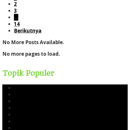
2
3
…
14
Berikutnya
No More Posts Available.
No more pages to load.
Topik Populer
Yusri Usman
CERI
Cerinews.id
Moch Reza Chalid
Blok Rokan
Tambang Nikel Raja Ampat
Ekspor Pasir Laut