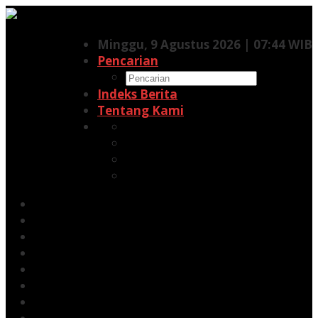
Lewati
ke
Minggu, 9 Agustus 2026 | 07:44 WIB
konten
Pencarian
Indeks Berita
Tentang Kami
Facebook
Twitter
Pinterest
RSS
Siaran Pers
Berita
Opini
Energi
Galeri
Kehutanan
Kesehatan