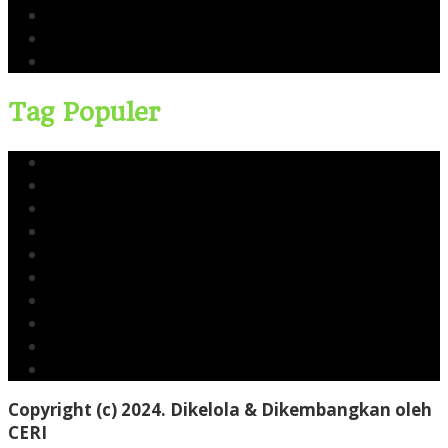
Limbah TTM Blok Rokan
Kingswood Capital Ltd
Bahlil Lahadalia
Tag Populer
Yusri Usman
CERI
Cerinews.id
Moch Reza Chalid
Blok Rokan
Tambang Nikel Raja Ampat
Ekspor Pasir Laut
Limbah TTM Blok Rokan
Kingswood Capital Ltd
Bahlil Lahadalia
Copyright (c) 2024. Dikelola & Dikembangkan oleh
CERI