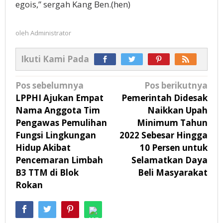
egois,” sergah Kang Ben.(hen)
oleh
Administrator
Ikuti Kami Pada
Navigasi
Pos sebelumnya
Pos berikutnya
pos
LPPHI Ajukan Empat
Pemerintah Didesak
Nama Anggota Tim
Naikkan Upah
Pengawas Pemulihan
Minimum Tahun
Fungsi Lingkungan
2022 Sebesar Hingga
Hidup Akibat
10 Persen untuk
Pencemaran Limbah
Selamatkan Daya
B3 TTM di Blok
Beli Masyarakat
Rokan