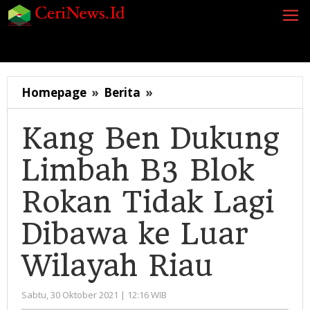
Lewati
ke
konten
Siaran Pers
Berita
Opini
Energi
Galeri
K
Kang
Homepage
»
Berita
»
Ben
Dukung
Kang Ben Dukung
Limbah
Limbah B3 Blok
B3
Blok
Rokan Tidak Lagi
Rokan
Tidak
Dibawa ke Luar
Lagi
Dibawa
Wilayah Riau
ke
Luar
oleh
Sabtu, 30 Oktober 2021 | 12:16 WIB
Wilayah
Administrator