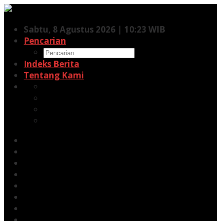
Lewati
ke
Sabtu, 8 Agustus 2026 | 10:23 WIB
konten
Pencarian
Indeks Berita
Tentang Kami
Facebook
Twitter
Pinterest
RSS
Siaran Pers
Berita
Opini
Energi
Galeri
Kehutanan
Kesehatan
Minerba