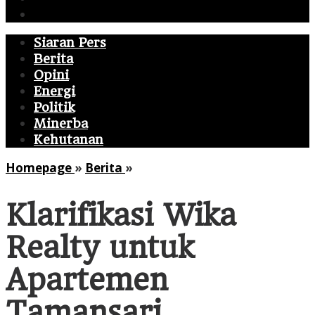
Politik
Siaran Pers
Berita
Opini
Energi
Politik
Minerba
Kehutanan
Klarifikasi
Homepage
»
Berita
»
Wika
Realty
Klarifikasi Wika
untuk
Apartemen
Realty untuk
Tamansari
Semanggi
Apartemen
Justru
Mengaburkan
Tamansari
Fakta