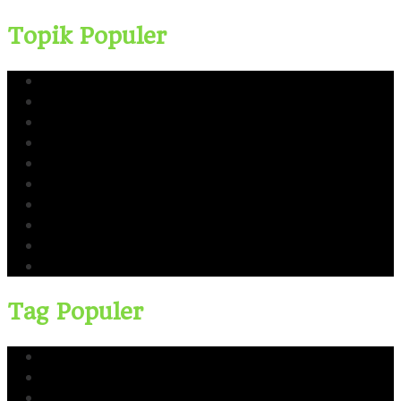
Topik Populer
Yusri Usman
CERI
Cerinews.id
Moch Reza Chalid
Blok Rokan
Tambang Nikel Raja Ampat
Ekspor Pasir Laut
Limbah TTM Blok Rokan
Kingswood Capital Ltd
Bahlil Lahadalia
Tag Populer
Yusri Usman
CERI
Cerinews.id