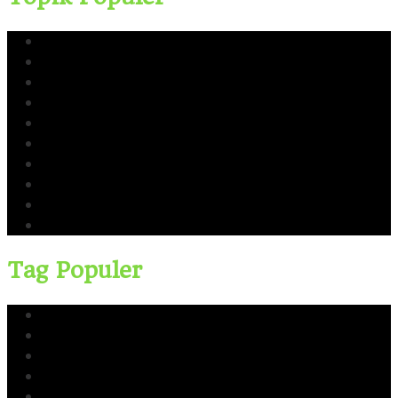
Yusri Usman
CERI
Cerinews.id
Moch Reza Chalid
Blok Rokan
Tambang Nikel Raja Ampat
Ekspor Pasir Laut
Limbah TTM Blok Rokan
Kingswood Capital Ltd
Bahlil Lahadalia
Tag Populer
Yusri Usman
CERI
Cerinews.id
Moch Reza Chalid
Blok Rokan