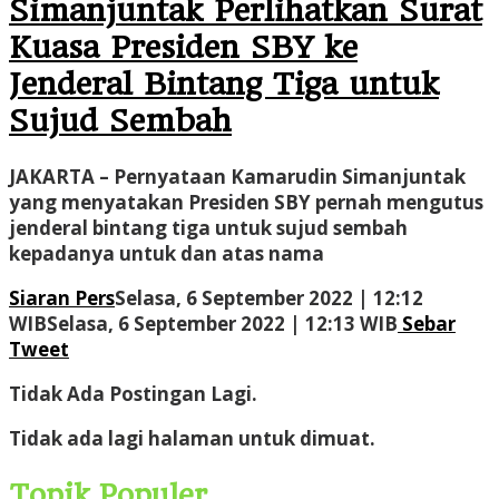
Simanjuntak Perlihatkan Surat
Kuasa Presiden SBY ke
Jenderal Bintang Tiga untuk
Sujud Sembah
JAKARTA – Pernyataan Kamarudin Simanjuntak
yang menyatakan Presiden SBY pernah mengutus
jenderal bintang tiga untuk sujud sembah
kepadanya untuk dan atas nama
Siaran Pers
Selasa, 6 September 2022 | 12:12
oleh
WIB
Selasa, 6 September 2022 | 12:13 WIB
Sebar
Administr
Tweet
Tidak Ada Postingan Lagi.
Tidak ada lagi halaman untuk dimuat.
Topik Populer