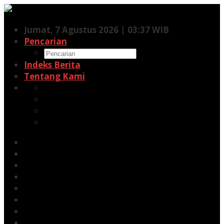
Lewati
ke
Jumat, 7 Agustus 2026 | 03:37 WIB
konten
Pencarian
Indeks Berita
Tentang Kami
Facebook
Twitter
Pinterest
RSS
Siaran Pers
Berita
Opini
Energi
Galeri
Kehutanan
Kesehatan
Minerba