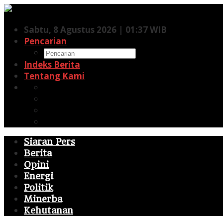
Lewati
ke
Sabtu, 8 Agustus 2026 | 01:37 WIB
konten
Pencarian
Indeks Berita
Tentang Kami
Facebook
Twitter
Pinterest
RSS
Siaran Pers
Berita
Opini
Energi
Politik
Minerba
Kehutanan