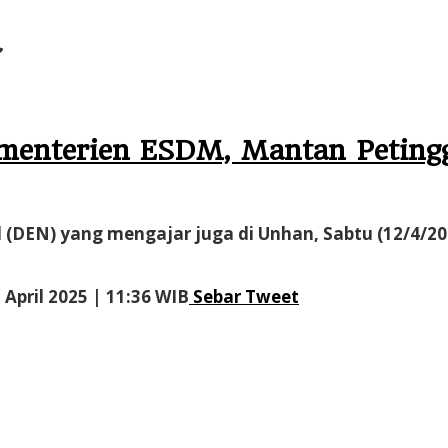
a
menterien ESDM, Mantan Petingg
 (DEN) yang mengajar juga di Unhan, Sabtu (12/4/
oleh
 April 2025 | 11:36 WIB
Sebar
Tweet
Administrator