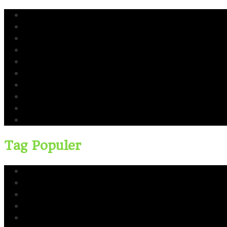
Yusri Usman
CERI
Cerinews.id
Moch Reza Chalid
Blok Rokan
Tambang Nikel Raja Ampat
Ekspor Pasir Laut
Limbah TTM Blok Rokan
Kingswood Capital Ltd
Bahlil Lahadalia
Tag Populer
Yusri Usman
CERI
Cerinews.id
Moch Reza Chalid
Blok Rokan