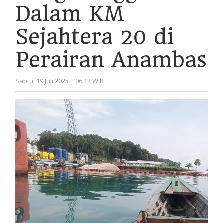
Tenggelam
Dalam KM
Dalam
KM
Sejahtera 20 di
Sejahtera
Perairan Anambas
20
di
Perairan
oleh
Sabtu, 19 Juli 2025 | 06:12 WIB
Administrator
Anambas