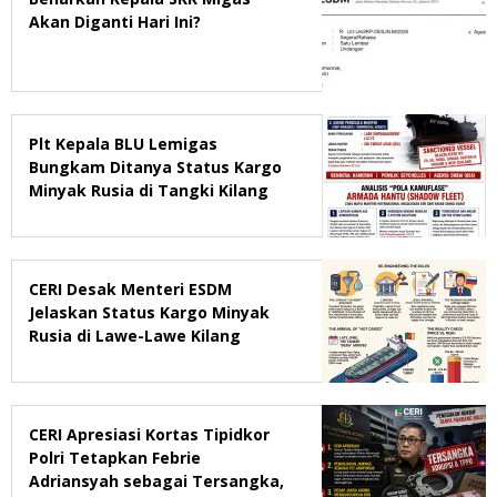
Akan Diganti Hari Ini?
Plt Kepala BLU Lemigas
Bungkam Ditanya Status Kargo
Minyak Rusia di Tangki Kilang
Pertamina Balikpapan
CERI Desak Menteri ESDM
Jelaskan Status Kargo Minyak
Rusia di Lawe-Lawe Kilang
Pertamina Balikpapan, Soroti
Peran E-System Solutions FZ-LLC
CERI Apresiasi Kortas Tipidkor
Polri Tetapkan Febrie
Adriansyah sebagai Tersangka,