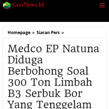
Lewati
ke
konten
Siaran Pers
Berita
Opini
Energi
Galeri
K
Medco
Homepage
»
Siaran Pers
»
EP
Natuna
Medco EP Natuna
Diduga
Diduga
Berbohong
Soal
Berbohong Soal
300
Ton
300 Ton Limbah
Limbah
B3
B3 Serbuk Bor
Serbuk
Bor
Yang Tenggelam
Yang