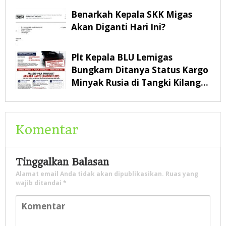
Benarkah Kepala SKK Migas
Akan Diganti Hari Ini?
Plt Kepala BLU Lemigas
Bungkam Ditanya Status Kargo
Minyak Rusia di Tangki Kilang
Pertamina Balikpapan
Komentar
Tinggalkan Balasan
Alamat email Anda tidak akan dipublikasikan.
Ruas yang
wajib ditandai
*