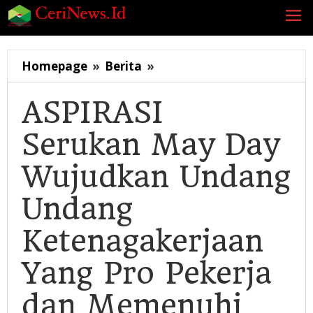
Lewati
ke
konten
ASPIRASI
Homepage
»
Berita
»
Serukan
May
ASPIRASI
Day
Serukan May Day
Wujudkan
Undang
Wujudkan Undang
Undang
Ketenagakerjaan
Undang
Yang
Pro
Ketenagakerjaan
Pekerja
dan
Yang Pro Pekerja
Memenuhi
Tantangan
dan Memenuhi
Jaman