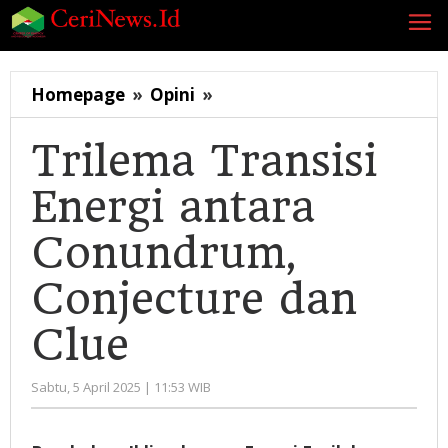
Lewati
ke
konten
Trilema
Homepage
»
Opini
»
Transisi
Energi
Trilema Transisi
antara
Energi antara
Conundrum,
Conjecture
Conundrum,
dan
Clue
Conjecture dan
Clue
oleh
Sabtu, 5 April 2025 | 11:53 WIB
Administrator