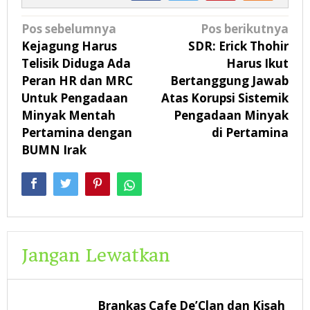
Navigasi
Pos sebelumnya
Pos berikutnya
pos
Kejagung Harus
SDR: Erick Thohir
Telisik Diduga Ada
Harus Ikut
Peran HR dan MRC
Bertanggung Jawab
Untuk Pengadaan
Atas Korupsi Sistemik
Minyak Mentah
Pengadaan Minyak
Pertamina dengan
di Pertamina
BUMN Irak
Jangan Lewatkan
Brankas Cafe De’Clan dan Kisah