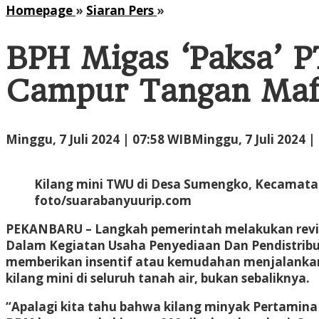
BPH
Homepage
»
Siaran Pers
»
Migas
'Paksa'
BPH Migas ‘Paksa’ 
PT
TWU
Campur Tangan Maf
Bayar
Iuran,
CERI
Minggu, 7 Juli 2024 | 07:58 WIB
Minggu, 7 Juli 2024 |
Endus
Aroma
Campur
Kilang mini TWU di Desa Sumengko, Kecamatan
Tangan
foto/suarabanyuurip.com
Mafia
Impor
PEKANBARU – Langkah pemerintah melakukan revis
BBM
Dalam Kegiatan Usaha Penyediaan Dan Pendistrib
memberikan insentif atau kemudahan menjalankan u
kilang mini di seluruh tanah air, bukan sebaliknya.
“Apalagi kita tahu bahwa kilang minyak Pertamina 