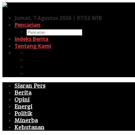
Lewati
ke
Jumat, 7 Agustus 2026 | 07:52 WIB
konten
Pencarian
Indeks Berita
Tentang Kami
Facebook
Twitter
Pinterest
RSS
Siaran Pers
Berita
Opini
Energi
Politik
Minerba
Kehutanan