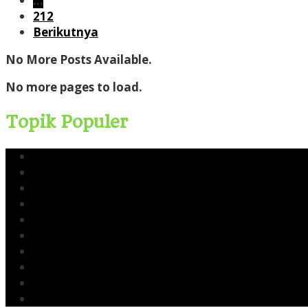
…
212
Berikutnya
No More Posts Available.
No more pages to load.
Topik Populer
Yusri Usman
CERI
Cerinews.id
Moch Reza Chalid
Blok Rokan
Tambang Nikel Raja Ampat
Ekspor Pasir Laut
Limbah TTM Blok Rokan
Kingswood Capital Ltd
Bahlil Lahadalia