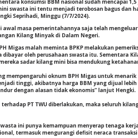
ementara konsumsi BBM nasional sudah mencapai 1,5 j
ni swasta ini tentu menjadi terobosan bagus dan ha
ngki Seprihadi, Minggu (7/7/2024).
 di awal masa pemerintahannya saja telah mengelua
gan Kilang Minyak di Dalam Negeri.
 BPH Migas malah meminta BPKP melakukan pemeriks
a dibayar oleh perusahaan swasta itu. Sementara K
ereka sadar kilang mini bisa mendukung ketahanan
 mempengaruhi oknum BPH Migas untuk menarik iura
enjadi tinggi, akibatnya harga BBM yang dijual leb
ndur dengan alasan tidak ekonomis” lanjut Hengki.
erhadap PT TWU diberlakukan, maka seluruh kilang P
 swasta ini punya kemampuan menyerap tenaga ker
onal, termasuk mengurangi defisit neraca transaksi