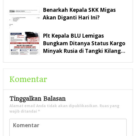
Benarkah Kepala SKK Migas
Akan Diganti Hari Ini?
Plt Kepala BLU Lemigas
Bungkam Ditanya Status Kargo
Minyak Rusia di Tangki Kilang
Pertamina Balikpapan
Komentar
Tinggalkan Balasan
Alamat email Anda tidak akan dipublikasikan.
Ruas yang
wajib ditandai
*