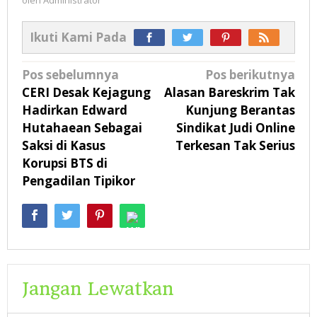
oleh
Administrator
Ikuti Kami Pada
Navigasi
Pos sebelumnya
Pos berikutnya
pos
CERI Desak Kejagung
Alasan Bareskrim Tak
Hadirkan Edward
Kunjung Berantas
Hutahaean Sebagai
Sindikat Judi Online
Saksi di Kasus
Terkesan Tak Serius
Korupsi BTS di
Pengadilan Tipikor
Jangan Lewatkan