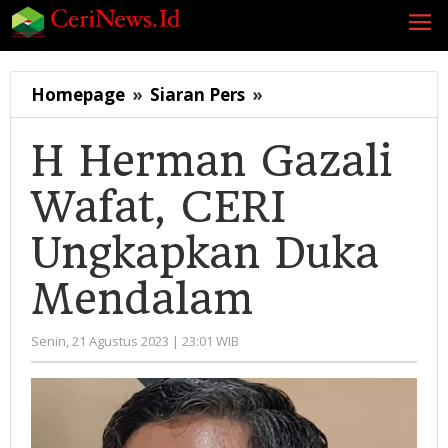
Lewati
ke
konten
H
Homepage
»
Siaran Pers
»
Herman
Gazali
H Herman Gazali
Wafat,
Wafat, CERI
CERI
Ungkapkan
Ungkapkan Duka
Duka
Mendalam
Mendalam
oleh
Senin, 21 Agustus 2023 | 23:01 WIB
Administrator