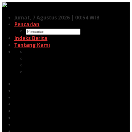
Lewati
ke
Jumat, 7 Agustus 2026 | 00:54 WIB
konten
Pencarian
Indeks Berita
Tentang Kami
Facebook
Twitter
Pinterest
RSS
Siaran Pers
Berita
Opini
Energi
Galeri
Kehutanan
Kesehatan
Minerba