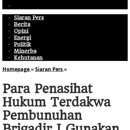
Politik
Siaran Pers
Berita
Opini
Energi
Politik
Minerba
Kehutanan
Para
Homepage
»
Siaran Pers
»
Penasihat
Hukum
Para Penasihat
Terdakwa
Pembunuhan
Hukum Terdakwa
Brigadir
J
Pembunuhan
Gunakan
Istilah
Brigadir J Gunakan
<em>Verkapte