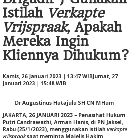
Vrijspraak</em>,
Istilah
Verkapte
Apakah
Mereka
Vrijspraak
, Apakah
Ingin
Kliennya
Mereka Ingin
Dihukum?
Kliennya Dihukum?
Kamis, 26 Januari 2023 | 13:47 WIB
Jumat, 27
oleh
Januari 2023 | 15:48 WIB
Administrator
Dr Augustinus Hutajulu SH CN MHum
JAKARTA, 26 JANUARI 2023 – Penasihat Hukum
Putri Candrawathi, Arman Hanis, di PN Jaksel,
Rabu (25/1/2023), menggunakan istilah
verkapte
vrijspraak
saat meminta Majelis Hakim