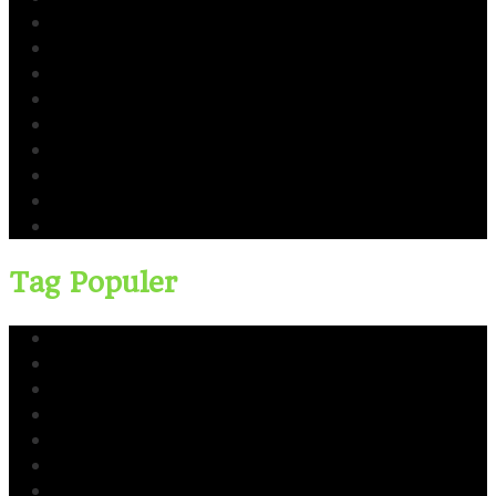
CERI
Cerinews.id
Moch Reza Chalid
Blok Rokan
Tambang Nikel Raja Ampat
Ekspor Pasir Laut
Limbah TTM Blok Rokan
Kingswood Capital Ltd
Bahlil Lahadalia
Tag Populer
Yusri Usman
CERI
Cerinews.id
Moch Reza Chalid
Blok Rokan
Tambang Nikel Raja Ampat
Ekspor Pasir Laut