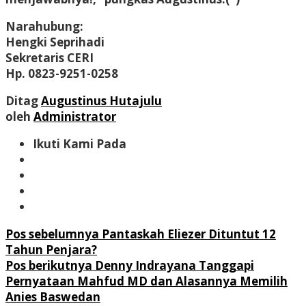
Narahubung:
Hengki Seprihadi
Sekretaris CERI
Hp. 0823-9251-0258
Ditag
Augustinus Hutajulu
oleh
Administrator
Ikuti Kami Pada
Navigasi
Pos sebelumnya
Pantaskah Eliezer Dituntut 12
Tahun Penjara?
pos
Pos berikutnya
Denny Indrayana Tanggapi
Pernyataan Mahfud MD dan Alasannya Memilih
Anies Baswedan