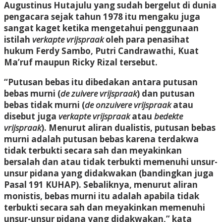
Augustinus Hutajulu yang sudah bergelut di dunia
pengacara sejak tahun 1978 itu mengaku juga
sangat kaget ketika mengetahui penggunaan
istilah
verkapte vrijspraak
oleh para penasihat
hukum Ferdy Sambo, Putri Candrawathi, Kuat
Ma’ruf maupun Ricky Rizal tersebut.
“Putusan bebas itu dibedakan antara putusan
bebas murni (
de zuivere vrijspraak
) dan putusan
bebas tidak murni (
de onzuivere vrijspraak
atau
disebut juga
verkapte vrijspraak
atau
bedekte
vrijspraak
). Menurut aliran dualistis, putusan bebas
murni adalah putusan bebas karena terdakwa
tidak terbukti secara sah dan meyakinkan
bersalah dan atau tidak terbukti memenuhi unsur-
unsur pidana yang didakwakan (bandingkan juga
Pasal 191 KUHAP). Sebaliknya, menurut aliran
monistis, bebas murni itu adalah apabila tidak
terbukti secara sah dan meyakinkan memenuhi
unsur-unsur pidana yang didakwakan,” kata