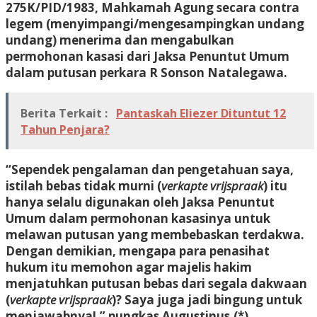
275K/PID/1983, Mahkamah Agung secara contra
legem (menyimpangi/mengesampingkan undang
undang) menerima dan mengabulkan
permohonan kasasi dari Jaksa Penuntut Umum
dalam putusan perkara R Sonson Natalegawa.
Berita Terkait :
Pantaskah Eliezer Dituntut 12
Tahun Penjara?
“Sependek pengalaman dan pengetahuan saya,
istilah bebas tidak murni (
verkapte vrijspraak
) itu
hanya selalu digunakan oleh Jaksa Penuntut
Umum dalam permohonan kasasinya untuk
melawan putusan yang membebaskan terdakwa.
Dengan demikian, mengapa para penasihat
hukum itu memohon agar majelis hakim
menjatuhkan putusan bebas dari segala dakwaan
(
verkapte vrijspraak
)? Saya juga jadi bingung untuk
menjawabnya!,” pungkas Augustinus.(*)