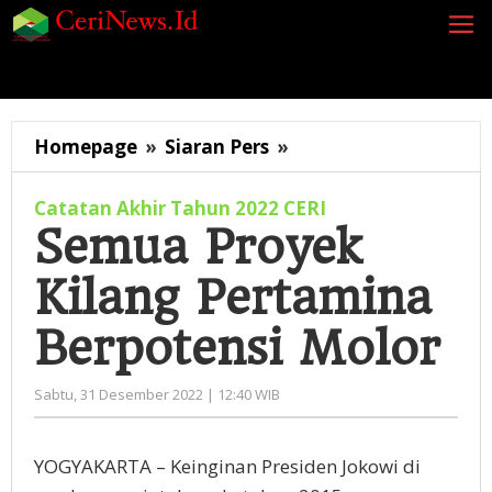
Lewati
ke
konten
Siaran Pers
Berita
Opini
Energi
Galeri
K
<strong>Semua
Homepage
»
Siaran Pers
»
Proyek
Kilang
Catatan Akhir Tahun 2022 CERI
Pertamina
Semua Proyek
Berpotensi
Kilang Pertamina
Molor</strong>
Berpotensi Molor
oleh
Sabtu, 31 Desember 2022 | 12:40 WIB
Administrator
YOGYAKARTA – Keinginan Presiden Jokowi di