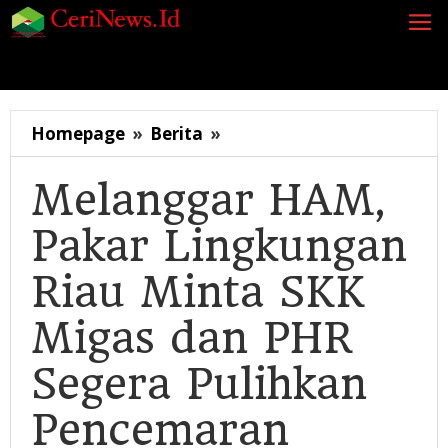
Lewati
ke
konten
Siaran Pers
Berita
Opini
Energi
Galeri
K
Melanggar
Homepage
»
Berita
»
HAM,
Pakar
Melanggar HAM,
Lingkungan
Pakar Lingkungan
Riau
Minta
Riau Minta SKK
SKK
Migas
Migas dan PHR
dan
PHR
Segera Pulihkan
Segera
Pulihkan
Pencemaran
Pencemaran