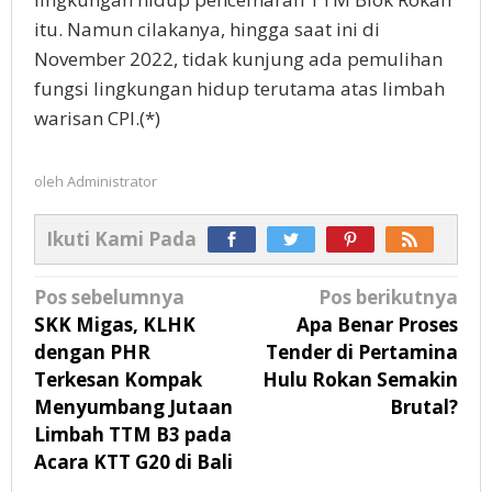
itu. Namun cilakanya, hingga saat ini di
November 2022, tidak kunjung ada pemulihan
fungsi lingkungan hidup terutama atas limbah
warisan CPI.(*)
oleh
Administrator
Ikuti Kami Pada
Navigasi
Pos sebelumnya
Pos berikutnya
pos
SKK Migas, KLHK
Apa Benar Proses
dengan PHR
Tender di Pertamina
Terkesan Kompak
Hulu Rokan Semakin
Menyumbang Jutaan
Brutal?
Limbah TTM B3 pada
Acara KTT G20 di Bali