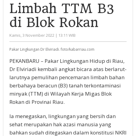
Limbah
Limbah TTM B3
TTM
B3
di Blok Rokan
di
Blok
oleh
Kamis, 3 November 2022 | 13:11 WIB
Rokan
Administrator
Pakar Lingkungan Dr Elviriadi. foto/kabarriau.com
PEKANBARU – Pakar Lingkungan Hidup di Riau,
Dr Elviriadi kembali angkat bicara atas berlarut-
larutnya pemulihan pencemaran limbah bahan
berbahaya beracun (B3) tanah terkontaminasi
minyak (TTM) di Wilayah Kerja Migas Blok
Rokan di Provinai Riau.
Ia menegaskan, lingkungan yang bersih dan
sehat merupakan hak azasi manusia yang
bahkan sudah ditegaskan dalam konstitusi NKRI